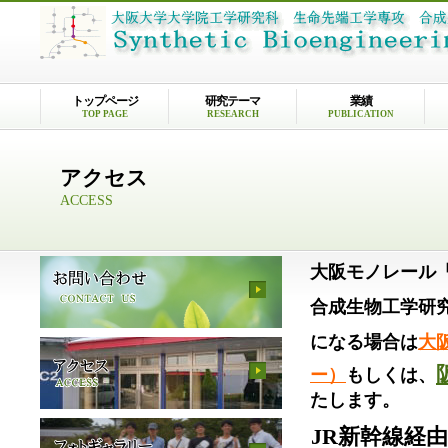
トップページ
研究テーマ
業績
TOP PAGE
RESEARCH
PUBLICATION
アクセス
ACCESS
大阪モノレール
合成生物工学研
になる場合は
大
ー）
もしくは、
たします。
JR新幹線経