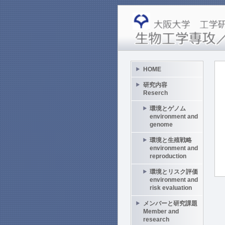
HOME
研究内容
Reserch
環境とゲノム
environment and
genome
環境と生殖戦略
environment and
reproduction
環境とリスク評価
environment and
risk evaluation
メンバーと研究課題
Member and
research