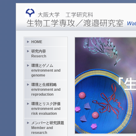
HOME
研究内容
Reserch
環境とゲノム
environment and
genome
環境と生殖戦略
environment and
reproduction
環境とリスク評価
environment and
risk evaluation
メンバーと研究課題
Member and
research