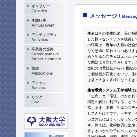
ギャラリー
Galleries
メッセージ /
Messa
年間行事
Annual event
生命はその誕生以来、長い時
アクティビティ
した様々なシステムを獲得し
Activities
の環境は、近年の人類の社会
卒業生の進路
なく急速に変わりつつありま
Career paths of
めた生命システムはエネルギ
former members
な問題に直面しております。
世紀の消費社会から21 世紀
業績
Publications
く価値観が変化する中で、生
は益々大きく多様になってき
アクセス
Access
生命環境システム工学領域では
「生命」と「環境」のかかわ
リンク
問題の解決に利用することで
Link
指します。本来、生命システ
してきたはずです。一方で、
カニズムにはよくわかってい
す。例えば、化学物質に生命
答するのかの分子レベルでの
生物は分子、細胞、組織、個