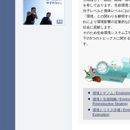
を有しております。生命環境
分子レベルと個体レベルにお
「環境」との関わりを解明す
れにより環境影響の定量的な
社会に貢献します。
そのため生命環境システム工
下の5つのトピックスに関す
す。
環境とゲノム / Environm
環境と生殖戦略 / Environ
Reproductive Strategy
環境とリスク評価 / Enviro
Evaluation