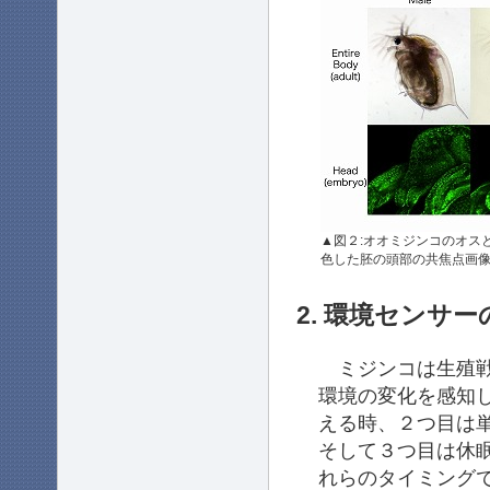
▲図２:オオミジンコのオスと
色した胚の頭部の共焦点画
2. 環境センサー
ミジンコは生殖戦
環境の変化を感知
える時、２つ目は
そして３つ目は休
れらのタイミング