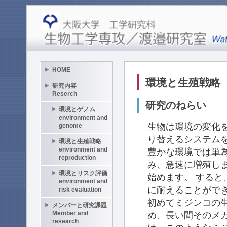
HOME
環境と生殖戦略
研究内容
Reserch
研究のねらい
環境とゲノム
environment and
生物は環境の変化
genome
り替えるシステム
環境と生殖戦略
environment and
豊かな環境では単
reproduction
み、急速に増殖し
環境とリスク評価
始めます。 する
environment and
に耐えることがで
risk evaluation
初めてミジンコの
メンバーと研究課題
Member and
め、長い間そのメ
research