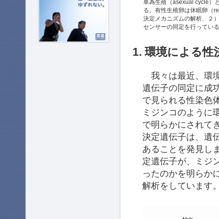
単為生殖（asexual cyc
る。有性生殖卵は休眠卵（re
決定メカニズムの解析、２）有性生
センサーの同定を行ってい
1. 環境による
我々は最近、環境
遺伝子の同定に成功しました
で見られる性染色
ミジンコのように
で明らかにされて
決定遺伝子は、遺
あることを発見し
定遺伝子が、ミジ
ったのかを明らか
解析をしています