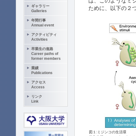
は、このようなミ
ギャラリー
ために、以下の２
Galleries
年間行事
Annual event
アクティビティ
Activities
卒業生の進路
Career paths of
former members
業績
Publications
アクセス
Access
リンク
Link
図１:ミジンコの生活環